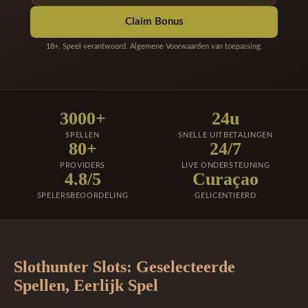
Claim Bonus
18+. Speel verantwoord. Algemene Voorwaarden van toepassing.
3000+
24u
SPELLEN
SNELLE UITBETALINGEN
80+
24/7
PROVIDERS
LIVE ONDERSTEUNING
4.8/5
Curaçao
SPELERSBEOORDELING
GELICENTIEERD
Slothunter Slots: Geselecteerde
Spellen, Eerlijk Spel