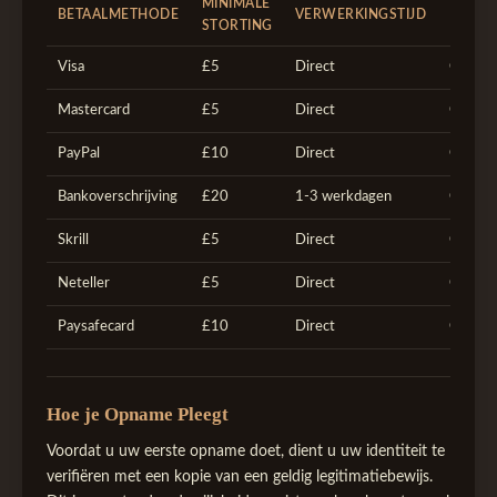
MINIMALE
BETAALMETHODE
VERWERKINGSTIJD
KOSTE
STORTING
Visa
£5
Direct
Geen
Mastercard
£5
Direct
Geen
PayPal
£10
Direct
Geen
Bankoverschrijving
£20
1-3 werkdagen
Geen
Skrill
£5
Direct
Geen
Neteller
£5
Direct
Geen
Paysafecard
£10
Direct
Geen
Hoe je Opname Pleegt
Voordat u uw eerste opname doet, dient u uw identiteit te
verifiëren met een kopie van een geldig legitimatiebewijs.