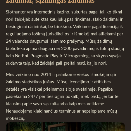
žaidimai, sąžiningas žaidimas
Slothunter yra internetinis kazino, sukurtas pagal tai, ko tikrai
nori žaidėjai: sutelktas kauliukų pasirinkimas, stalo žaidimai ir
tiesioginiai dalininkai, be triukšmo. Veikiame pagal licenciją iš
reguliuojamo lošimų jurisdikcijos ir išmokėjimai atliekami per
24 valandas daugumui išėmimo prašymų. Mūsų žaidimų
biblioteka apima daugiau nei 2000 pavadinimų iš tokių studijų
kaip NetEnt, Pragmatic Play ir Microgaming, su skydo sąsaja,
sudaryta taip, kad žaidėjai gali greitai rasti, ką jie nori.
Mes veikimo nuo 2014 ir palaikome viešus išmokėjimų ir
žaidimo statistikos įrašus. Mūsų licencijimo ir atitikties
detalės yra visiškai prieinamos šioje svetainėje. Pagalba
pasiekiama 24/7 per tiesiogini pokalbį ir el. paštą, jei turite
klausimų apie savo sąskaitą arba kaip mes veikiame.
Nenaudojame klaidinančius terminus ar nepslėpiame mūsų
mokesčių.