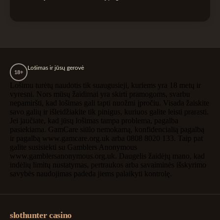
Lošimas ir jūsų gerovė
18+
Lošimu turėtų naudotis tik suaugusieji, kuriems yra 18 metų ir
vyresni. Nors mūsų žaidimai yra skirti pramogoms, svarbu
nepamiršti, kad lošimas gali tapti nuožmi įpročiu. Visada žaiskite
savo galių ir išleidžiakite tik pinigus, kuriuos galite leisti prarasti.
Jei jaučiate, kad jūsų lošimas tampa problema, pagalba
pasiekiama. GamCare siūlo nemokamą, konfidencialią pagalbą
ir pagalbą www.gamcare.org.uk arba 0808 8020 133. Taip pat
galite susisiekti su Gamblers Anonymous
www.gamblersanonymous.org.uk. Daugelis žaidėjų mano, kad
indėlių limitų nustatymas, pertraukos arba savaiminės išskyrimo
savybės naudojimas padeda jiems palaikyti kontrolę.
slothunter casino