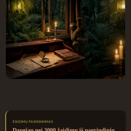
ŽAIDIMŲ PASIRINKIMAS
Daugiau nei 3000 žaidimų iš pagrindinių