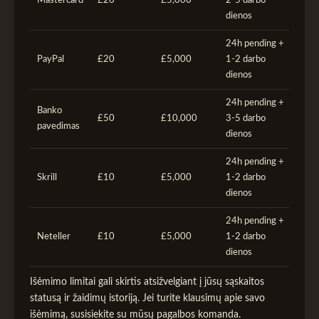
Mastercard
£20
£5,000
2-5 darbo
dienos
24h pending +
PayPal
£20
£5,000
1-2 darbo
dienos
24h pending +
Banko
£50
£10,000
3-5 darbo
pavedimas
dienos
24h pending +
Skrill
£10
£5,000
1-2 darbo
dienos
24h pending +
Neteller
£10
£5,000
1-2 darbo
dienos
Išėmimo limitai gali skirtis atsižvelgiant į jūsų sąskaitos
statusą ir žaidimų istoriją. Jei turite klausimų apie savo
išėmimą, susisiekite su mūsų pagalbos komanda.