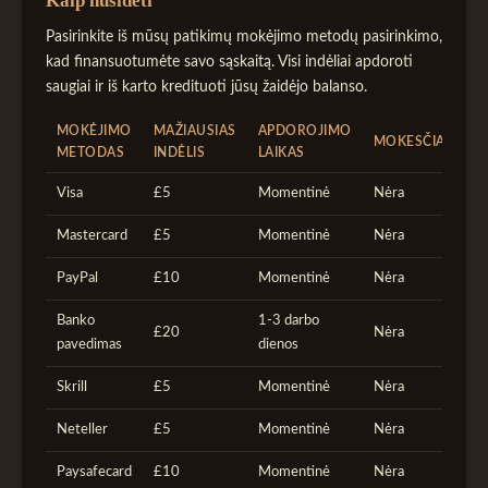
Kaip nusidėti
Pasirinkite iš mūsų patikimų mokėjimo metodų pasirinkimo,
kad finansuotumėte savo sąskaitą. Visi indėliai apdoroti
saugiai ir iš karto kredituoti jūsų žaidėjo balanso.
MOKĖJIMO
MAŽIAUSIAS
APDOROJIMO
MOKESČIAI
METODAS
INDĖLIS
LAIKAS
Visa
£5
Momentinė
Nėra
Mastercard
£5
Momentinė
Nėra
PayPal
£10
Momentinė
Nėra
Banko
1-3 darbo
£20
Nėra
pavedimas
dienos
Skrill
£5
Momentinė
Nėra
Neteller
£5
Momentinė
Nėra
Paysafecard
£10
Momentinė
Nėra