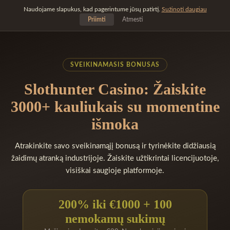
Naudojame slapukus, kad pagerintume jūsų patirtį.
Sužinoti daugiau
slothunter casino
Žaisti
LT
▾
Priimti
Atmesti
SVEIKINAMASIS BONUSAS
Slothunter Casino: Žaiskite
3000+ kauliukais su momentine
išmoka
Atrakinkite savo sveikinamąjį bonusą ir tyrinėkite didžiausią
žaidimų atranką industrijoje. Žaiskite užtikrintai licencijuotoje,
visiškai saugioje platformoje.
200% iki €1000 + 100
nemokamų sukimų