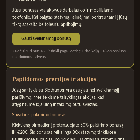
Jūsų bonusas yra aktyvus darbalaukio ir mobiliajame
telefonije. Kai baigtas statymą, laimėjimai perkraunami į jūsų
tikrą sąskaitą be tolesnių apribojimų.
Gauti sveikinamąjį bonusą
Žaidėjai turi būti 18+ ir tinkli pagal vietinę jurisdikciją. Taikomos visos
naudojimosi sąlygos.
Papildomos premijos ir akcijos
Jūsų santykis su Slothunter yra daugiau nei sveikinamąjį
pasiūlymą. Mes teikiame taisyklingas akcijas, kad
atlygintume lojalumą ir žaidimą būtų šviežias.
Savaitinis pakūrimo bonusas
Kiekvieną pirmadienį pretenzuojate 50% pakūrimo bonusą
iki €200. Šis bonusas reikalinga 30x statymą tinkliuose
kauliukuose ir baigiasi po 14 dienų. Didžiausia statymų riba